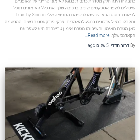
כתבה זו הינה חלק מסדרת כתבות בנוגע לאימוני טריינר על האופניים
שיכולים לשפר אספקטים שונים ברכיבה שלך. את כלל האימונים תוכל
לראות בפוסט הבא הירשמו לרשימת התפוצה של Train by Science
ותקבלו במייל עדכונים בנוגע למאמרים ופרקי פודקאסט חדשים. ההרשמה
כאן מטרת האימון וחשיבותו מטרת אימון טריינר זה היא לשפר את
הקאדנס שלך.
Read more…
By
דרור הדדי
,
5 שנים
ago