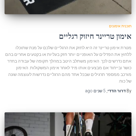
תוכנית אימונים
אימון טריינר חיזוק רגליים
מטרת אימון טריינר זה היא לחזק את הרגליים שלכם על מנת שתוכלו
ללחוץ את הפדלים על האופניים יותר חזק בעליות או בקטעים אחרים בהם
אתם נדרשים לכך. האימון משתלב היטב במהלך תקופה של עבודה בחדר
כושר ובייחוד אם מבצעים אותו מיד לאחר אימון המשקולות. האימון
מורכב ממספר תרגילים שבכל אחד מהם הרגליים נדרשות לעוצמה שונה
של כוח.
By
דרור הדדי
,
5 שנים
ago