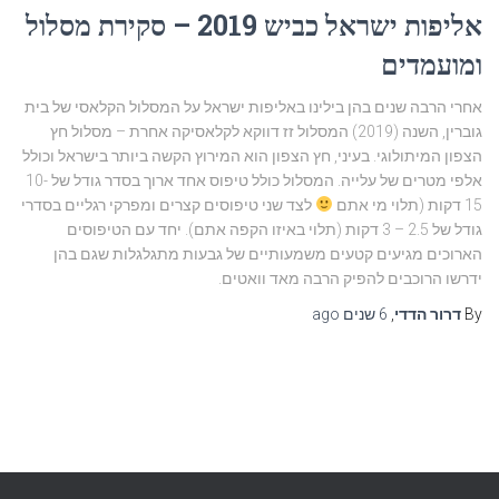
אליפות ישראל כביש 2019 – סקירת מסלול
ומועמדים
אחרי הרבה שנים בהן בילינו באליפות ישראל על המסלול הקלאסי של בית
גוברין, השנה (2019) המסלול זז דווקא לקלאסיקה אחרת – מסלול חץ
הצפון המיתולוגי. בעיני, חץ הצפון הוא המירוץ הקשה ביותר בישראל וכולל
אלפי מטרים של עלייה. המסלול כולל טיפוס אחד ארוך בסדר גודל של 10-
15 דקות (תלוי מי אתם
לצד שני טיפוסים קצרים ומפרקי רגליים בסדרי
גודל של 2.5 – 3 דקות (תלוי באיזו הקפה אתם). יחד עם הטיפוסים
הארוכים מגיעים קטעים משמעותיים של גבעות מתגלגלות שגם בהן
ידרשו הרוכבים להפיק הרבה מאד וואטים.
By
דרור הדדי
,
6 שנים
ago