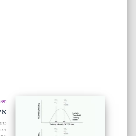
תיאור
אימ
כתבה
מגוו