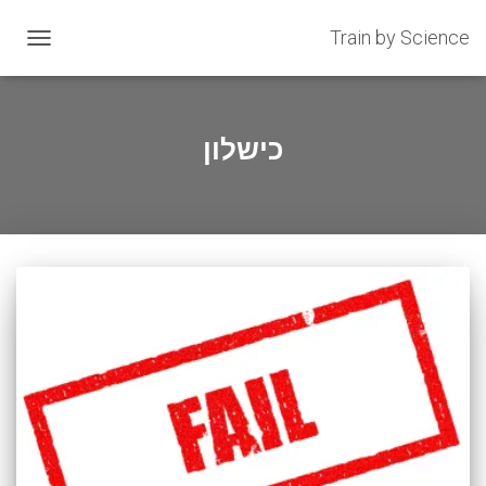
Train by Science
OGGLE
GATION
כישלון