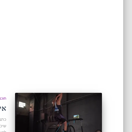
תוכנ
אימ
כתבה
שיכו