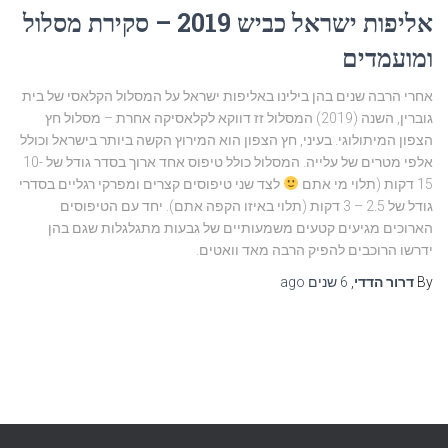
אליפות ישראל כביש 2019 – סקירת מסלול
ומועמדים
אחרי הרבה שנים בהן בילינו באליפות ישראל על המסלול הקלאסי של בית
גוברין, השנה (2019) המסלול זז דווקא לקלאסיקה אחרת – מסלול חץ
הצפון המיתולוגי. בעיני, חץ הצפון הוא המירוץ הקשה ביותר בישראל וכולל
אלפי מטרים של עלייה. המסלול כולל טיפוס אחד ארוך בסדר גודל של 10-
15 דקות (תלוי מי אתם
לצד שני טיפוסים קצרים ומפרקי רגליים בסדרי
גודל של 2.5 – 3 דקות (תלוי באיזו הקפה אתם). יחד עם הטיפוסים
הארוכים מגיעים קטעים משמעותיים של גבעות מתגלגלות שגם בהן
ידרשו הרוכבים להפיק הרבה מאד וואטים.
By
דרור הדדי
,
6 שנים
ago