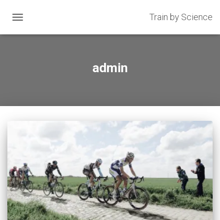
Train by Science
OGGLE
GATION
admin