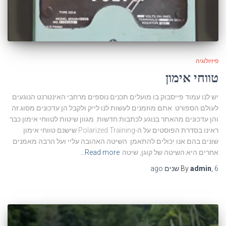
פיזיולוגיה
טווחי אימון
יש לנו עמוד פייסבוק בו מועלים תכנים נוספים מרחבי האינטרנט הנוגעים
לעולם הספורט. אתם מוזמנים לעשות לנו לייק ולקבל הן עדכונים מסוג זה
והן עדכונים מהאתר בנוגע לכתבות חדשות. מגוון שיטות לטווחי אימון כבר
ראינו בסדרת הפוסטים על ה-Polarized Training שישנם טווחי אימון
שונים בהם אנו יכולים להתאמן. השיטה האהובה עליי ועל הרבה מאמנים
אחרים היא השיטה של קוגן, שיטה
Read more…
6 שנים
,
admin
By
ago