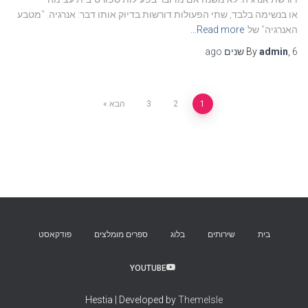
או בנשימה בלבד, שתי הפעולות דורשות בדיוק אותו דבר: אנרגיה. "מטבע
האנרגיה" של
Read more…
6 שנים
,
admin
By
ago
Posts
1
2
3
הבא
pagination
בית
שירותים
בלוג
ספרים מומלצים
פודקאסט
YOUTUBE
Hestia | Developed by
ThemeIsle